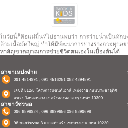
SIBILITIES
COURSES
FOR PARENTS
ำในวัยนี้ก็คือแม่มิ้นท์ไปอ่านพบว่า การว่ายน้ำเป็นทัก
TRIAL BOOKING
FRANCHISE
CONTACT
้ามเนื้อมัดใหญ่ ทำให้มีพัฒนาการทางร่างกายทุกอย่
ัญหาสัญชาตญาณการช่วยชีวิตตนเองในเบื้องต้นได้
สาขาเหม่งจ๋าย
091-4514991 , 091-4516251 082-4394591
เลขที่ 512/8 โครงการแซนด์เฮาส์ เหม่งจ๋าย ถนนประชาอุทิศ
แขวง วังทองหลาง เขตวังทองหลาง กรุงเทพฯ 10300
สาขาวัชรพล
096-8899924 , 096-8899656 096-8899699
98 ซอยวัชรพล 3 แขวงท่าแร้ง เขตบางเขน กทม 10220