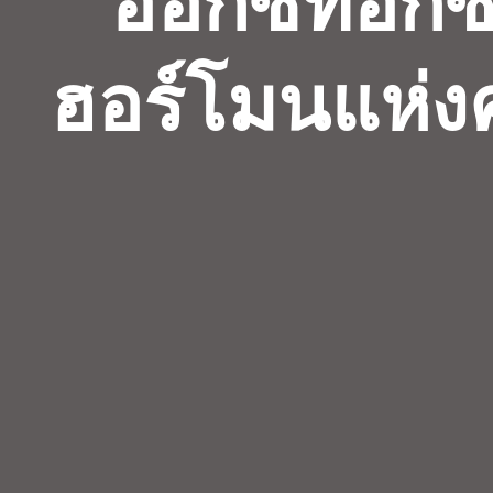
อ็อกซีท็อก
ฮอร์โมนแห่งค